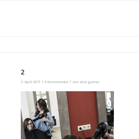
2
/
/
3. April 2015
0 Kommentare
von
alice guenes